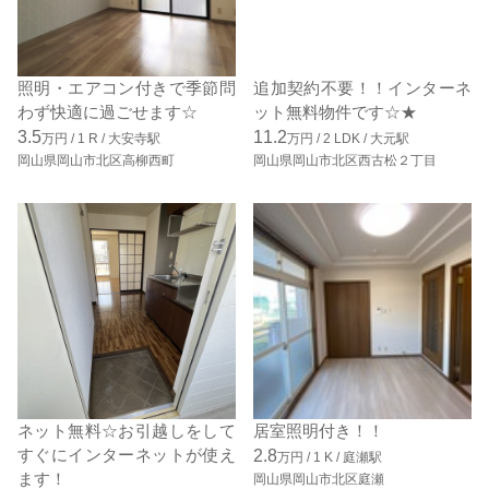
照明・エアコン付きで季節問
追加契約不要！！インターネ
わず快適に過ごせます☆
ット無料物件です☆★
3.5
11.2
万円 /
1
R
/
大安寺駅
万円 /
2
LDK
/
大元駅
岡山県岡山市北区高柳西町
岡山県岡山市北区西古松２丁目
ネット無料☆お引越しをして
居室照明付き！！
すぐにインターネットが使え
2.8
万円 /
1
K
/
庭瀬駅
ます！
岡山県岡山市北区庭瀬