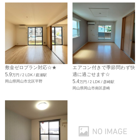
敷金ゼロプラン対応☆★
エアコン付きで季節問わず快
適に過ごせます☆
5.9
万円 /
2
LDK
/
庭瀬駅
5.4
岡山県岡山市北区平野
万円 /
2
LDK
/
彦崎駅
岡山県岡山市南区彦崎