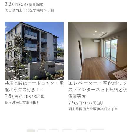
3.8
万円 /
1
K
/
法界院駅
岡山県岡山市北区学南町３丁目
共用玄関はオートロック・宅
エレベーター・宅配ボック
配ボックス付き！！
ス・インターネット無料と設
備充実★
7.5
万円 /
1
LDK
/
松江駅
7.5
島根県松江市東津田町
万円 /
1
R
/
岡山駅
岡山県岡山市北区伊福町２丁目