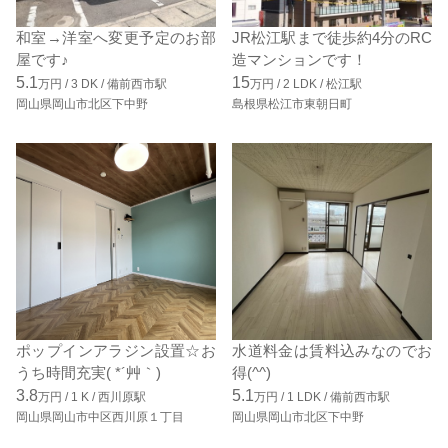
和室→洋室へ変更予定のお部
JR松江駅まで徒歩約4分のRC
屋です♪
造マンションです！
5.1
15
万円 /
3
DK
/
備前西市駅
万円 /
2
LDK
/
松江駅
岡山県岡山市北区下中野
島根県松江市東朝日町
ポップインアラジン設置☆お
水道料金は賃料込みなのでお
うち時間充実( *´艸｀)
得(^^)
3.8
5.1
万円 /
1
K
/
西川原駅
万円 /
1
LDK
/
備前西市駅
岡山県岡山市中区西川原１丁目
岡山県岡山市北区下中野